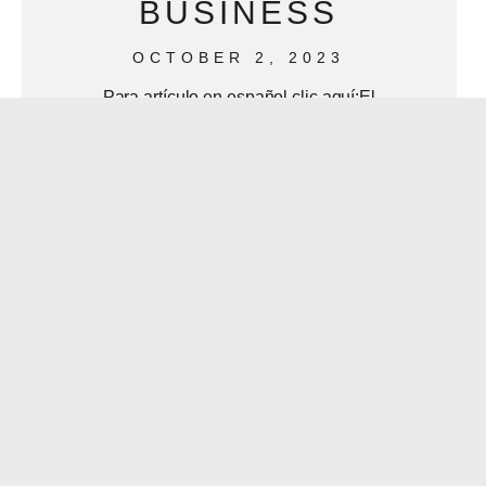
BUSINESS
OCTOBER 2, 2023
Para artículo en español clic aquí:El
Proyecto Ella ayuda a los músicos de
Nueva Orleans By Axel Lola Rosa
Louisiana has birthed and contributed
to
READ MORE