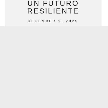
UN FUTURO
RESILIENTE
DECEMBER 9, 2025
Patricia Bendana, empresaria
nicaragüense y líder de seguros en
Metairie, cumple nueve años con su
agencia de Allstate. En esta entrevista,
Patricia nos comparte su
READ MORE