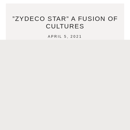
”ZYDECO STAR” A FUSION OF
CULTURES
APRIL 5, 2021
”Zydeco Star” A fusion of cultures By Anamaria Bech Click
aqui para español- > ”Zydeco Star”Una fusión de culturas
Zydeco superstar Rockin ‘Dopsie Jr. collaborated
READ MORE