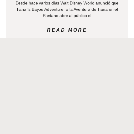
Desde hace varios días Walt Disney World anunció que
Tiana ‘s Bayou Adventure, o la Aventura de Tiana en el
Pantano abre al público el
READ MORE
ARRESTO REALIZADO EN
KENNER LUEGO DE
ATROPELLO Y FUGA QUE
DEJÓ UN NIÑO GRAVEMENTE
HERIDO
MARCH 1, 2021