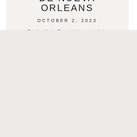
ORLEANS
OCTOBER 2, 2023
Por Axel Lola Rosa Luisiana ha dado
origen y ha contribuido a muchos
géneros musicales a lo largo de los
años, como el Jazz, Zydeco
READ MORE