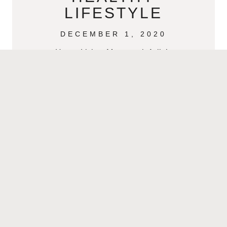
LIFESTYLE
DECEMBER 1, 2020
Happy Living. Monserrath Avila’s
Journey to a Healthy Lifestyle By
AnaMaria Bech Click aqui para
español- > El Camino de Monserrath
Avila a un estilo de
READ MORE