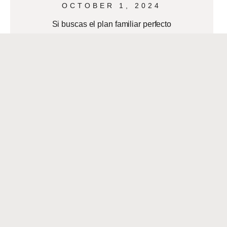
OCTOBER 1, 2024
Si buscas el plan familiar perfecto
para disfrutar con tus hijos, el Museo
del Niño, está disponible para
que compartas con tus hijos, mientras
aprendes. Además,
READ MORE