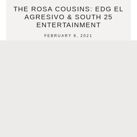
THE ROSA COUSINS: EDG EL
AGRESIVO & SOUTH 25
ENTERTAINMENT
FEBRUARY 8, 2021
The Rosa Cousins: EDG El Agresivo & South 25
Entertainment By Cody Downey Click aqui para español-
> Los primos Rosa: EDG El Agresivo y South
READ MORE