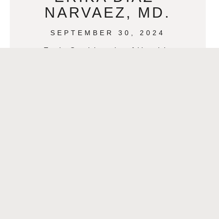
NARVAEZ, MD.
SEPTEMBER 30, 2024
For the Spanish version of this article,
click here>>Doctora del Mes –
Octubre: Erika Díaz-Narváez, MD.
Doctor of the Month – October: Erika
Díaz-Narváez, MD. Geriatrics and
READ MORE