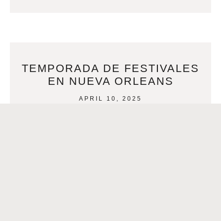
TEMPORADA DE FESTIVALES
EN NUEVA ORLEANS
APRIL 10, 2025
Por Ashley García Nueva Orleans comenzó el 2025 con
una nevada inesperada y un gran evento de fútbol,
afianzando las bases para un año
READ MORE