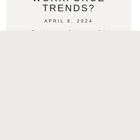
TRENDS?
APRIL 8, 2024
Para leer este artículo en español,
presiona >>>¿Estamos listos para las
nuevas tendencias de la fuerza
laboral? By Paula Belanger The
workforce is undergoing
READ MORE