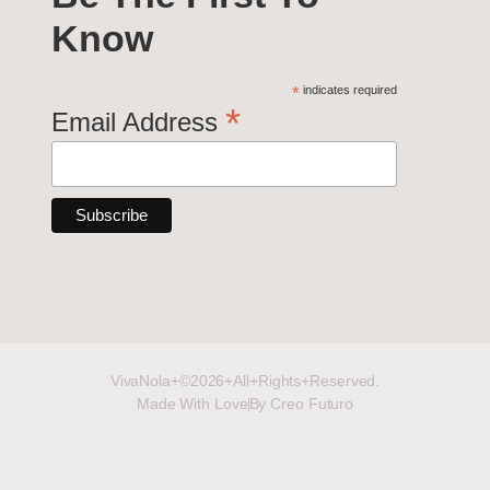
Know
*
indicates required
*
Email Address
VivaNola+©2026+All+Rights+Reserved.
Made With Love
By Creo Futuro