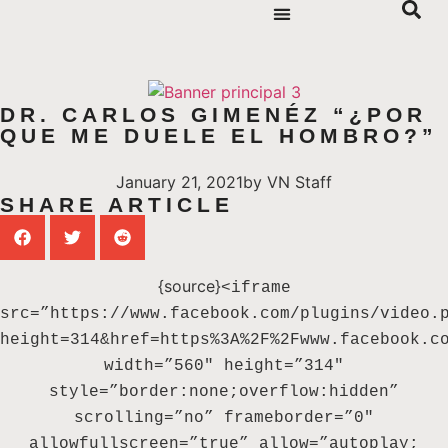
DR. CARLOS GIMENÉZ “¿POR
QUE ME DUELE EL HOMBRO?”
January 21, 2021
by
VN Staff
SHARE ARTICLE
{source}
<iframe
src=”https://www.facebook.com/plugins/video.
height=314&href=https%3A%2F%2Fwww.facebook.c
width=”560″ height=”314″
style=”border:none;overflow:hidden”
scrolling=”no” frameborder=”0″
allowfullscreen=”true” allow=”autoplay;