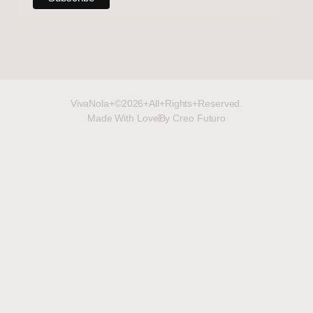
VivaNola+©2026+All+Rights+Reserved.
Made With Love
By Creo Futuro