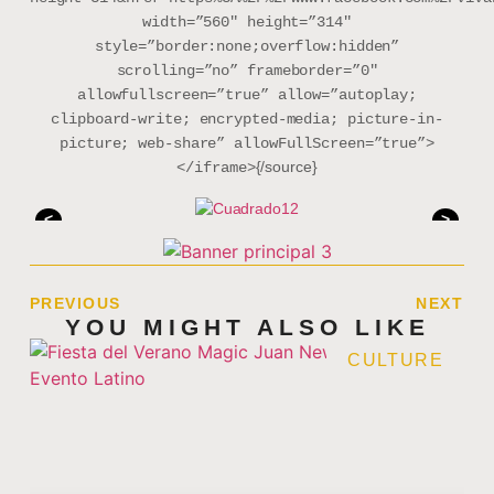
width=”560″ height=”314″
style=”border:none;overflow:hidden”
scrolling=”no” frameborder=”0″
allowfullscreen=”true” allow=”autoplay;
clipboard-write; encrypted-media; picture-in-
picture; web-share” allowFullScreen=”true”>
{/source}
</iframe>
<
>
PREVIOUS
NEXT
YOU MIGHT ALSO LIKE
CULTURE