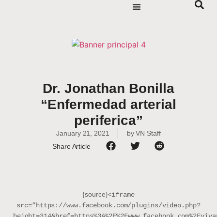
Dr. Jonathan Bonilla
“Enfermedad arterial
periferica”
January 21, 2021
by
VN Staff
Share Article
{source}
<iframe
src=”https://www.facebook.com/plugins/video.php?
height=314&href=https%3A%2F%2Fwww.facebook.com%2Fviva