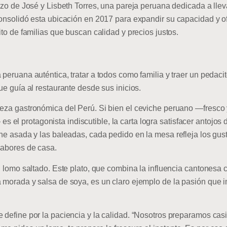
erzo de José y Lisbeth Torres, una pareja peruana dedicada a lleva
 consolidó esta ubicación en 2017 para expandir su capacidad y 
ito de familias que buscan calidad y precios justos.
 peruana auténtica, tratar a todos como familia y traer un pedac
ue guía al restaurante desde sus inicios.
eza gastronómica del Perú. Si bien el ceviche peruano —fresco y
l protagonista indiscutible, la carta logra satisfacer antojos 
arne asada y las baleadas, cada pedido en la mesa refleja los gu
sabores de casa.
al lomo saltado. Este plato, que combina la influencia cantonesa
a morada y salsa de soya, es un claro ejemplo de la pasión que 
e define por la paciencia y la calidad. “Nosotros preparamos ca