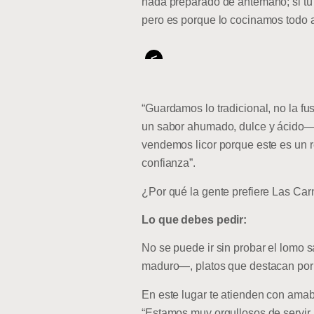
nada preparado de antemano; si tú 
pero es porque lo cocinamos todo a
<
“Guardamos lo tradicional, no la f
un sabor ahumado, dulce y ácido— di
vendemos licor porque este es un r
confianza”.
¿Por qué la gente prefiere Las Carn
Lo que debes pedir:
No se puede ir sin probar el lomo s
maduro—, platos que destacan por s
En este lugar te atienden con amabi
“Estamos muy orgullosos de servir 