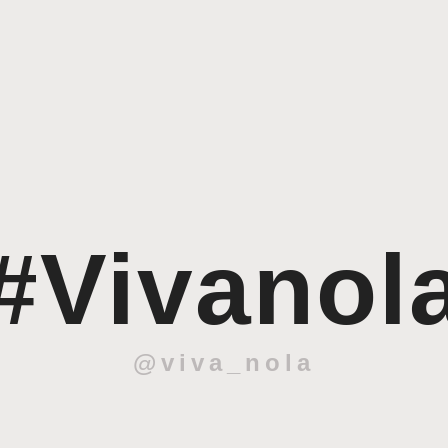
#Vivanol
@viva_nola