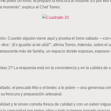
me pides un lomo, te preparo la frescura al instante. Es por eso
l momento”, explica el Chef Torres.
usión. Cuando alguien viene aquí y prueba el lomo saltado —con
ce: ‘¡Es igualito al de allá!’”, afirma Torres. Además, sobre el 
estaurante más de familia, un espacio donde esposas, esposos e
itas 2? La respuesta está en la consistencia y en la calidez de s
altado, el pescado frito o el bistec a lo pobre —una generosa co
u frescura y preparación artesanal.
lidad y te sirven comida fresca de calidad y con un sabor inigual
a la comunidad por tantos años y todo lo hemos logrado gracias 