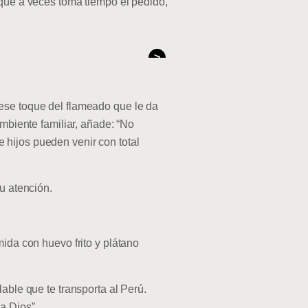
 que a veces toma tiempo el pedido,
>
 ese toque del flameado que le da
ambiente familiar, añade: “No
 hijos pueden venir con total
u atención.
mida con huevo frito y plátano
able que te transporta al Perú.
a Dios”.