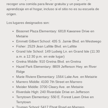
recoger una comida para llevar gratuita y un paquete de
aprendizaje en el hogar, incluso si el sitio no es su escuela de
origen.
Los lugares designados son:
Bissonet Plaza Elementary: 6818 Kawanee Drive en
Metairie
Emmett Gilbert School: 435 S. Jamie Blvd. en Westwego
Fisher: 2529 Jean Lafitte Blvd. en Lafitte
Grand Isle School: 149 Ludwig Ln. en Grand Isle (11:30
a.m. a 12:30 p.m. en este lugar)
Gretna Middle: 910 Gretna Blvd. en Gretna
Hazel Park Elementary: 8809 Jefferson Hwy. en River
Ridge
Marie Riviere Elementary: 1564 Lake Ave. en Metairie
Marrero Middle: 4100 7th Street en Marrero
Meisler Middle: 3700 Cleary Ave. en Metairie
Riverdale High: 240 Riverdale Drive en Jefferson
Terrytown Elementary: 550 E. Forest Lawn Drive en
Terrytown
Truman School: 5417 Ehret Road en Marrero