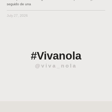
seguido de una
July 27, 2026
#Vivanola
@viva_nola