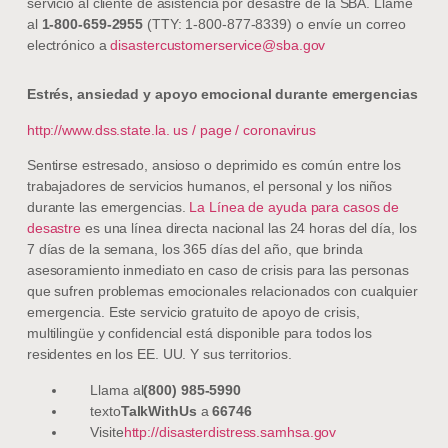
servicio al cliente de asistencia por desastre de la SBA. Llame
al
1-800-659-2955
(TTY: 1-800-877-8339) o envíe un correo
electrónico a
disastercustomerservice@sba.gov
Estrés, ansiedad y apoyo emocional durante emergencias
http://www.dss.state.la. us / page / coronavirus
Sentirse estresado, ansioso o deprimido es común entre los
trabajadores de servicios humanos, el personal y los niños
durante las emergencias.
La Línea de ayuda para casos de
desastre
es una línea directa nacional las 24 horas del día, los
7 días de la semana, los 365 días del año, que brinda
asesoramiento inmediato en caso de crisis para las personas
que sufren problemas emocionales relacionados con cualquier
emergencia. Este servicio gratuito de apoyo de crisis,
multilingüe y confidencial está disponible para todos los
residentes en los EE. UU. Y sus territorios.
Llama al
(800) 985-5990
texto
TalkWithUs
a
66746
Visite
http://disasterdistress.samhsa.gov