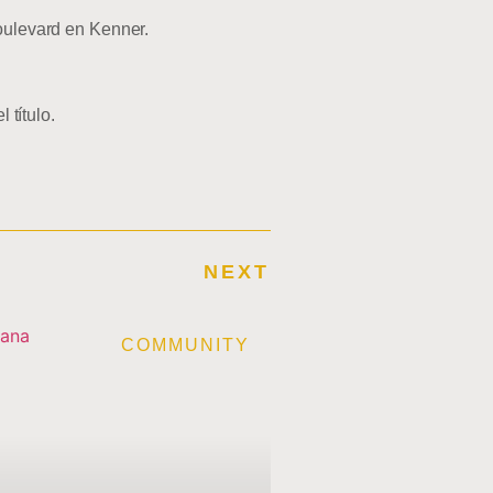
Boulevard en Kenner.
 título.
NEXT
E
COMMUNITY