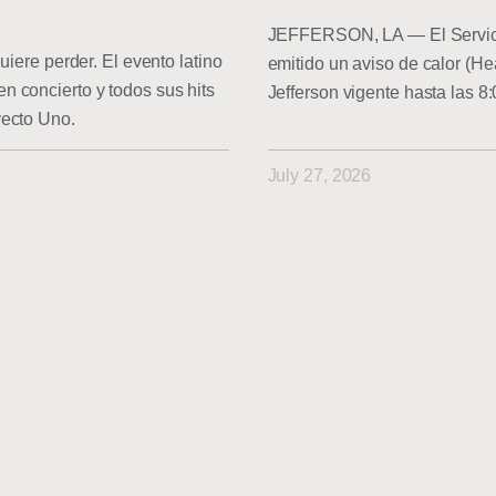
JEFFERSON, LA — El Servici
uiere perder. El evento latino
emitido un aviso de calor (He
 concierto y todos sus hits
Jefferson vigente hasta las 8
yecto Uno.
July 27, 2026