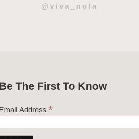
@viva_nola
Be The First To Know
*
Email Address