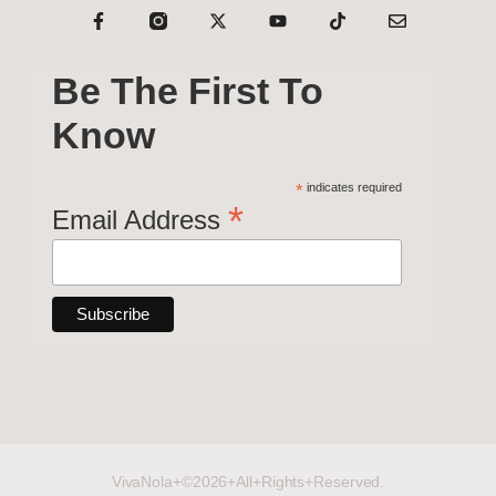
Be The First To
Know
*
indicates required
*
Email Address
VivaNola+©2026+All+Rights+Reserved.