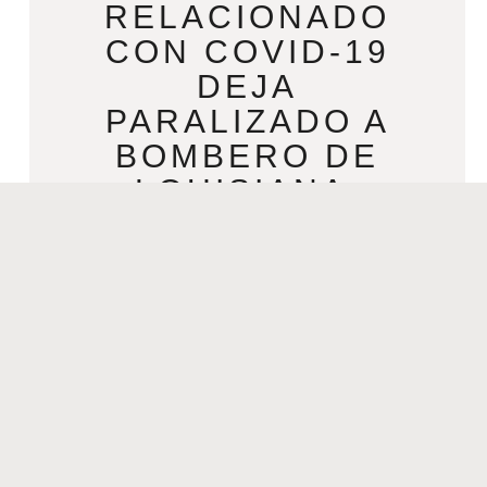
RELACIONADO
CON COVID-19
DEJA
PARALIZADO A
BOMBERO DE
LOUISIANA.
JANUARY 22, 2021
Trastorno neurológico relacionado con
COVID-19 deja paralizado a bombero
de Louisiana. Por Kimberly Curth | 21
de enero de 2021 a las 3:57 p.m. CST
READ MORE