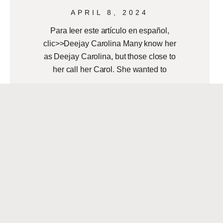
APRIL 8, 2024
Para leer este artículo en español,
clic>>Deejay Carolina Many know her
as Deejay Carolina, but those close to
her call her Carol. She wanted to
READ MORE