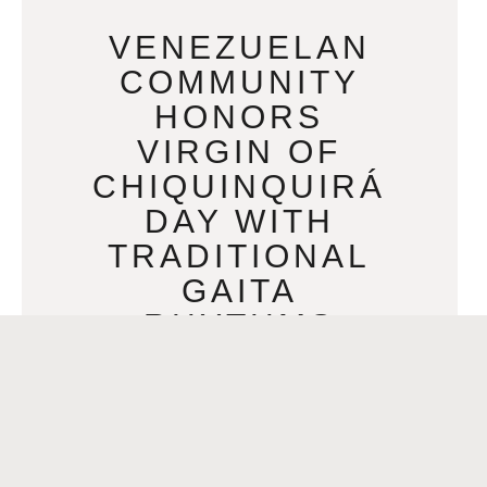
VENEZUELAN
COMMUNITY
HONORS
VIRGIN OF
CHIQUINQUIRÁ
DAY WITH
TRADITIONAL
GAITA
RHYTHMS
DECEMBER 1, 2023
Para español presione aquí >>A ritmo
de Gaita, comunidad venezolana
celebra el Día de la Virgen de