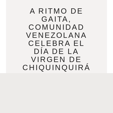
A RITMO DE
GAITA,
COMUNIDAD
VENEZOLANA
CELEBRA EL
DÍA DE LA
VIRGEN DE
CHIQUINQUIRÁ
DECEMBER 1, 2023
Por Alejandro Salazar Nuestra Señora
del Rosario de Chiquinquirá es la
patrona de Colombia, y del Estado
Zulia en Venezuela. En Colombia la