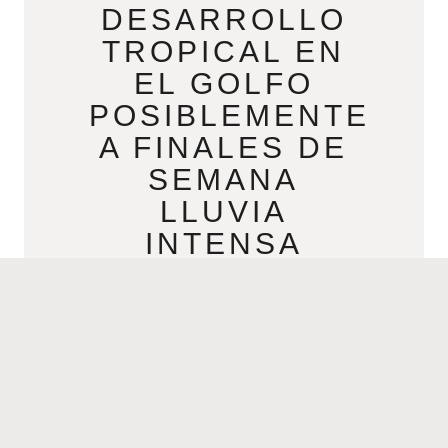
DESARROLLO
TROPICAL EN
EL GOLFO
POSIBLEMENTE
A FINALES DE
SEMANA
LLUVIA
INTENSA
MAYOR
AMENAZA
JUNE 15, 2021
Desarrollo tropical en el Golfo
posiblemente a finales de semana;
lluvia intensa mayor amenaza Por