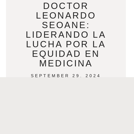
DOCTOR
LEONARDO
SEOANE:
LIDERANDO LA
LUCHA POR LA
EQUIDAD EN
MEDICINA
SEPTEMBER 29, 2024
Por AnaMaria Bech El doctor
Leonardo Seoane, decano fundador
del Xavier Ochsner Colegio de
Medicina (XOCOM), es un líder
visionario con una historia personal