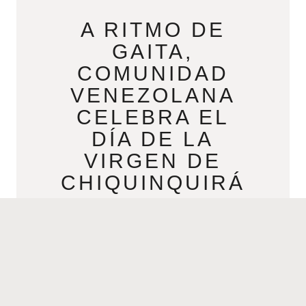
A RITMO DE
GAITA,
COMUNIDAD
VENEZOLANA
CELEBRA EL
DÍA DE LA
VIRGEN DE
CHIQUINQUIRÁ
DECEMBER 1, 2023
Por Alejandro Salazar Nuestra Señora
del Rosario de Chiquinquirá es la
patrona de Colombia, y del Estado
Zulia en Venezuela. En Colombia la