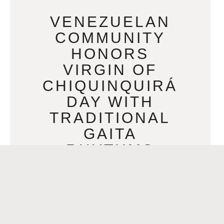
VENEZUELAN
COMMUNITY
HONORS
VIRGIN OF
CHIQUINQUIRÁ
DAY WITH
TRADITIONAL
GAITA
RHYTHMS
DECEMBER 1, 2023
Para español presione aquí >>A ritmo
de Gaita, comunidad venezolana
celebra el Día de la Virgen de