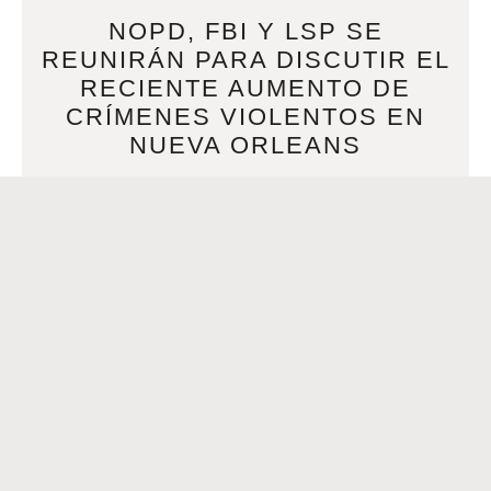
NOPD, FBI Y LSP SE
REUNIRÁN PARA DISCUTIR EL
RECIENTE AUMENTO DE
CRÍMENES VIOLENTOS EN
NUEVA ORLEANS
DECEMBER 17, 2020
NOPD, FBI y LSP se reunirán para discutir el reciente
aumento de crímenes violentos en Nueva Orleans Tres
personas resultaron heridas en un tiroteo en
READ MORE