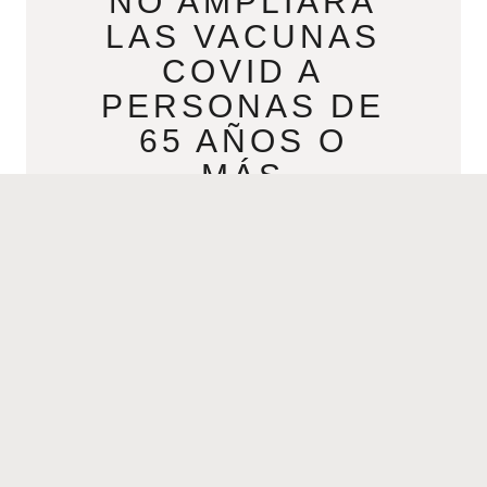
NO AMPLIARÁ
LAS VACUNAS
COVID A
PERSONAS DE
65 AÑOS O
MÁS
JANUARY 13, 2021
Luisiana aún no ampliará las vacunas
COVID a personas de 65 años o más
Por Kaitlin Rust | 12 de enero de 2021
a las 10:38 p.m. CST
READ MORE