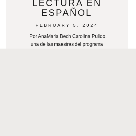
LECTURA EN
ESPAÑOL
FEBRUARY 5, 2024
Por AnaMaria Bech Carolina Pulido,
una de las maestras del programa
Dual de Lenguaje de las Escuelas de
la Parroquia de Jefferson y voluntaria
READ MORE