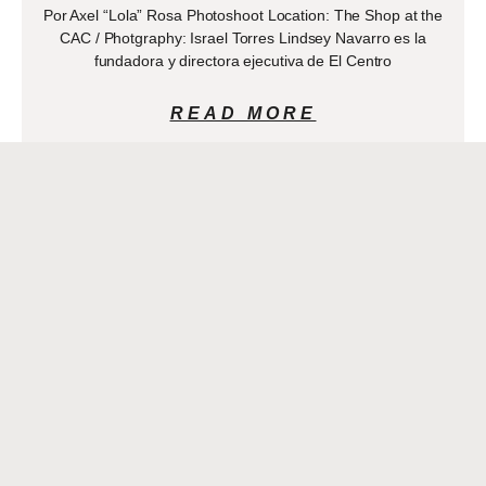
Por Axel “Lola” Rosa Photoshoot Location: The Shop at the
CAC / Photgraphy: Israel Torres Lindsey Navarro es la
fundadora y directora ejecutiva de El Centro
READ MORE
DR. JONATHAN BONILLA
“ENFERMEDAD ARTERIAL
PERIFERICA”
JANUARY 21, 2021
{source}<iframe
src=”https://www.facebook.com/plugins/video.php?
height=314&href=https%3A%2F%2Fwww.facebook.com%2Fvivan
width=”560″ height=”314″