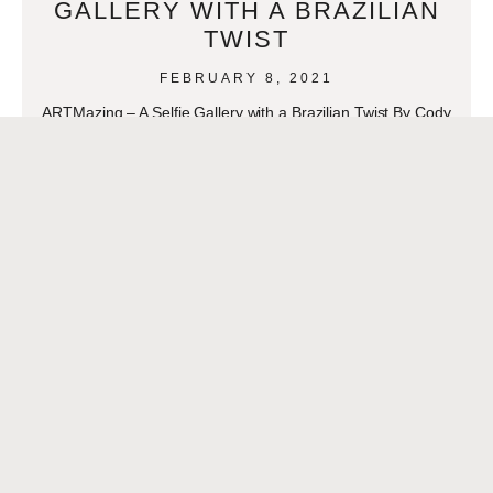
GALLERY WITH A BRAZILIAN
TWIST
FEBRUARY 8, 2021
ARTMazing – A Selfie Gallery with a Brazilian Twist By Cody
A. Downey Click aqui para español- > ARTmazing: una
galería de selfies con un toque
READ MORE