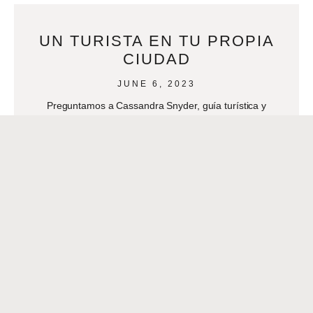
UN TURISTA EN TU PROPIA
CIUDAD
JUNE 6, 2023
Preguntamos a Cassandra Snyder, guía turística y
fundadora de la compañía de tours Soul of NOLA, ó Alma
de Nueva Orleans, cómo disfrutar de Nueva
READ MORE
DR. ROY SALGADO.
SUPPORTING MENTAL HEALTH
IN OUR COMMUNITY